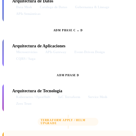
Arquitectura de Datos
Data Mesh
Catálogo de Datos
Gobernanza & Lineage
APIs Semánticas
ADM PHASE C → D
Arquitectura de Aplicaciones
Microservicios
APIs Gateway
Event-Driven Design
CQRS / Saga
ADM PHASE D
Arquitectura de Tecnología
Kubernetes / OpenShift
IaC Terraform
Service Mesh
Zero Trust
TERRAFORM APPLY / HELM
UPGRADE