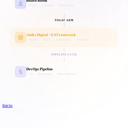
Board Room
OKRs
Estrategia
Presupuesto
TOGAF ADM
Andes Digital · EA Framework
Negocio
Datos
Aplicaciones
Tecnología
PIPELINE CI/CD
DevOps Pipeline
Git
Kubernetes
Observabilidad
Inicio