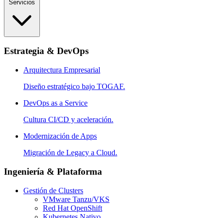
Servicios
Estrategia & DevOps
Arquitectura Empresarial
Diseño estratégico bajo TOGAF.
DevOps as a Service
Cultura CI/CD y aceleración.
Modernización de Apps
Migración de Legacy a Cloud.
Ingeniería & Plataforma
Gestión de Clusters
VMware Tanzu/VKS
Red Hat OpenShift
Kubernetes Nativo