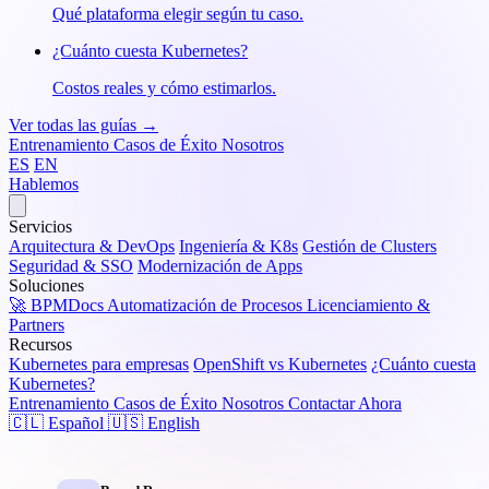
Qué plataforma elegir según tu caso.
¿Cuánto cuesta Kubernetes?
Costos reales y cómo estimarlos.
Ver todas las guías →
Entrenamiento
Casos de Éxito
Nosotros
ES
EN
Hablemos
Servicios
Arquitectura & DevOps
Ingeniería & K8s
Gestión de Clusters
Seguridad & SSO
Modernización de Apps
Soluciones
🚀 BPMDocs
Automatización de Procesos
Licenciamiento &
Partners
Recursos
Kubernetes para empresas
OpenShift vs Kubernetes
¿Cuánto cuesta
Kubernetes?
Entrenamiento
Casos de Éxito
Nosotros
Contactar Ahora
🇨🇱 Español
🇺🇸 English