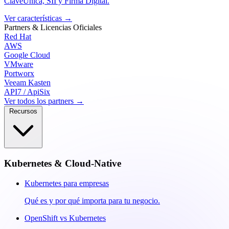
ClaveÚnica, SII y Firma Digital.
Ver características
→
Partners & Licencias
Oficiales
Red Hat
AWS
Google Cloud
VMware
Portworx
Veeam Kasten
API7 / ApiSix
Ver todos los partners →
Recursos
Kubernetes & Cloud-Native
Kubernetes para empresas
Qué es y por qué importa para tu negocio.
OpenShift vs Kubernetes