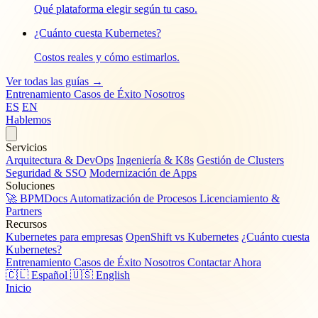
Qué plataforma elegir según tu caso.
¿Cuánto cuesta Kubernetes?
Costos reales y cómo estimarlos.
Ver todas las guías →
Entrenamiento
Casos de Éxito
Nosotros
ES
EN
Hablemos
Servicios
Arquitectura & DevOps
Ingeniería & K8s
Gestión de Clusters
Seguridad & SSO
Modernización de Apps
Soluciones
🚀 BPMDocs
Automatización de Procesos
Licenciamiento &
Partners
Recursos
Kubernetes para empresas
OpenShift vs Kubernetes
¿Cuánto cuesta
Kubernetes?
Entrenamiento
Casos de Éxito
Nosotros
Contactar Ahora
🇨🇱 Español
🇺🇸 English
Inicio