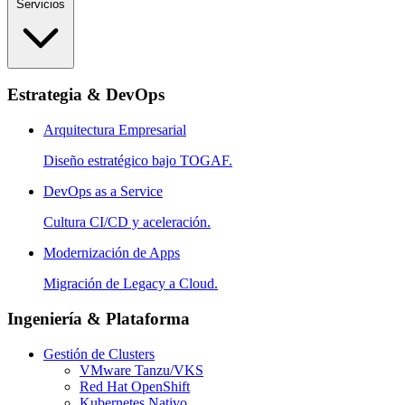
Servicios
Estrategia & DevOps
Arquitectura Empresarial
Diseño estratégico bajo TOGAF.
DevOps as a Service
Cultura CI/CD y aceleración.
Modernización de Apps
Migración de Legacy a Cloud.
Ingeniería & Plataforma
Gestión de Clusters
VMware Tanzu/VKS
Red Hat OpenShift
Kubernetes Nativo