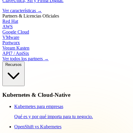
ClaveÚnica, SII y Firma Digital.
Ver características
→
Partners & Licencias
Oficiales
Red Hat
AWS
Google Cloud
VMware
Portworx
Veeam Kasten
API7 / ApiSix
Ver todos los partners →
Recursos
Kubernetes & Cloud-Native
Kubernetes para empresas
Qué es y por qué importa para tu negocio.
OpenShift vs Kubernetes