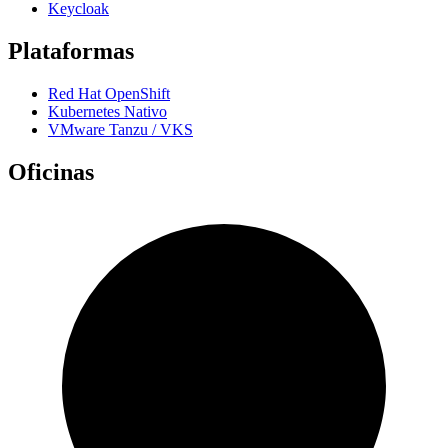
Keycloak
Plataformas
Red Hat OpenShift
Kubernetes Nativo
VMware Tanzu / VKS
Oficinas