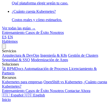
Qué plataforma elegir según tu caso.
¿Cuánto cuesta Kubernetes?
Costos reales y cómo estimarlos.
Ver todas las guías →
Entrenamiento
Casos de Éxito
Nosotros
ES
EN
Hablemos
Servicios
Arquitectura & DevOps
Ingeniería & K8s
Gestión de Clusters
Seguridad & SSO
Modernización de Apps
Soluciones
🚀 BPMDocs
Automatización de Procesos
Licenciamiento &
Partners
Recursos
Kubernetes para empresas
OpenShift vs Kubernetes
¿Cuánto cuesta
Kubernetes?
Entrenamiento
Casos de Éxito
Nosotros
Contactar Ahora
🇨🇱 Español
🇺🇸 English
Inicio