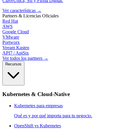
ClaveÚnica, SII y Firma Digital.
Ver características
→
Partners & Licencias
Oficiales
Red Hat
AWS
Google Cloud
VMware
Portworx
Veeam Kasten
API7 / ApiSix
Ver todos los partners →
Recursos
Kubernetes & Cloud-Native
Kubernetes para empresas
Qué es y por qué importa para tu negocio.
OpenShift vs Kubernetes