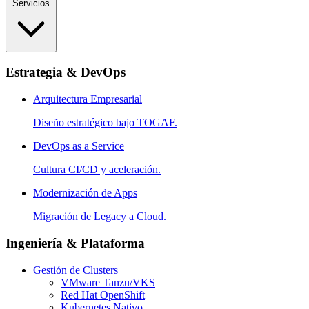
Servicios
Estrategia & DevOps
Arquitectura Empresarial
Diseño estratégico bajo TOGAF.
DevOps as a Service
Cultura CI/CD y aceleración.
Modernización de Apps
Migración de Legacy a Cloud.
Ingeniería & Plataforma
Gestión de Clusters
VMware Tanzu/VKS
Red Hat OpenShift
Kubernetes Nativo