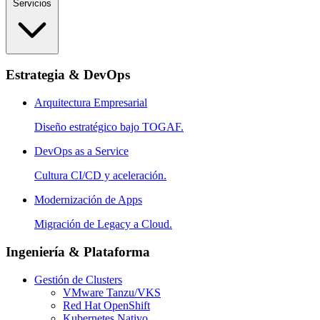
Servicios
Estrategia & DevOps
Arquitectura Empresarial
Diseño estratégico bajo TOGAF.
DevOps as a Service
Cultura CI/CD y aceleración.
Modernización de Apps
Migración de Legacy a Cloud.
Ingeniería & Plataforma
Gestión de Clusters
VMware Tanzu/VKS
Red Hat OpenShift
Kubernetes Nativo