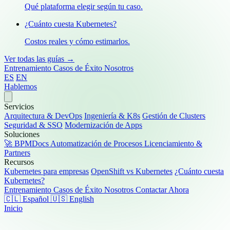
Qué plataforma elegir según tu caso.
¿Cuánto cuesta Kubernetes?
Costos reales y cómo estimarlos.
Ver todas las guías →
Entrenamiento
Casos de Éxito
Nosotros
ES
EN
Hablemos
Servicios
Arquitectura & DevOps
Ingeniería & K8s
Gestión de Clusters
Seguridad & SSO
Modernización de Apps
Soluciones
🚀 BPMDocs
Automatización de Procesos
Licenciamiento &
Partners
Recursos
Kubernetes para empresas
OpenShift vs Kubernetes
¿Cuánto cuesta
Kubernetes?
Entrenamiento
Casos de Éxito
Nosotros
Contactar Ahora
🇨🇱 Español
🇺🇸 English
Inicio