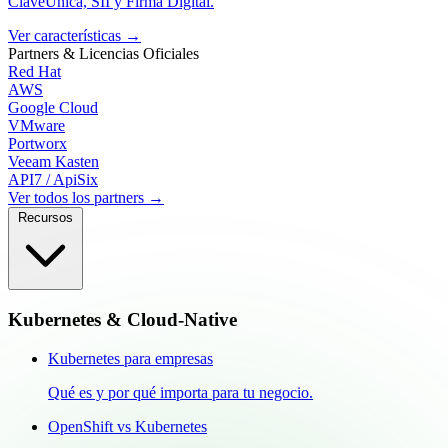
ClaveÚnica, SII y Firma Digital.
Ver características
→
Partners & Licencias
Oficiales
Red Hat
AWS
Google Cloud
VMware
Portworx
Veeam Kasten
API7 / ApiSix
Ver todos los partners →
Recursos
Kubernetes & Cloud-Native
Kubernetes para empresas
Qué es y por qué importa para tu negocio.
OpenShift vs Kubernetes