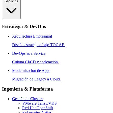
Servicios
Estrategia & DevOps
Arquitectura Empresarial
Diseño estratégico bajo TOGAF.
DevOps as a Service
Cultura CI/CD y aceleración.
Modernización de Apps
Migración de Legacy a Cloud.
Ingeniería & Plataforma
Gestión de Clusters
VMware Tanzu/VKS
Red Hat OpenShift
Kubernetes Nativo