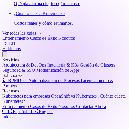
Qué plataforma elegir según tu caso.
¿Cuánto cuesta Kubernetes?
Costos reales y cómo estimarlos.
Ver todas las guías →
Entrenamiento
Casos de Éxito
Nosotros
ES
EN
Hablemos
Servicios
Arquitectura & DevOps
Ingeniería & K8s
Gestión de Clusters
Seguridad & SSO
Modernización de Apps
Soluciones
🚀 BPMDocs
Automatización de Procesos
Licenciamiento &
Partners
Recursos
Kubernetes para empresas
OpenShift vs Kubernetes
¿Cuánto cuesta
Kubernetes?
Entrenamiento
Casos de Éxito
Nosotros
Contactar Ahora
🇨🇱 Español
🇺🇸 English
Inicio