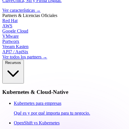
ClaveÚnica, SII y Firma Digital.
Ver características
→
Partners & Licencias
Oficiales
Red Hat
AWS
Google Cloud
VMware
Portworx
Veeam Kasten
API7 / ApiSix
Ver todos los partners →
Recursos
Kubernetes & Cloud-Native
Kubernetes para empresas
Qué es y por qué importa para tu negocio.
OpenShift vs Kubernetes