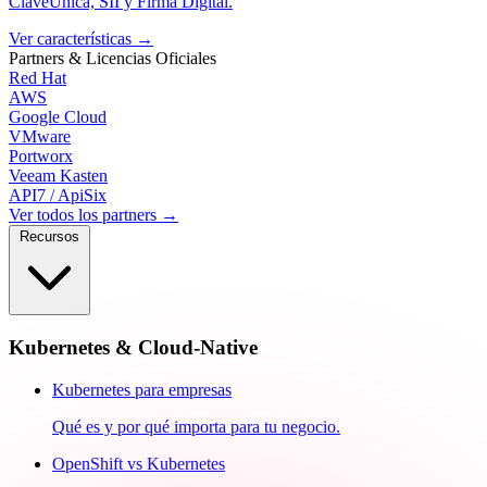
ClaveÚnica, SII y Firma Digital.
Ver características
→
Partners & Licencias
Oficiales
Red Hat
AWS
Google Cloud
VMware
Portworx
Veeam Kasten
API7 / ApiSix
Ver todos los partners →
Recursos
Kubernetes & Cloud-Native
Kubernetes para empresas
Qué es y por qué importa para tu negocio.
OpenShift vs Kubernetes