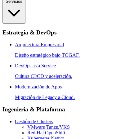
Servicios
Estrategia & DevOps
Arquitectura Empresarial
Diseño estratégico bajo TOGAF.
DevOps as a Service
Cultura CI/CD y aceleración.
Modernización de Apps
Migración de Legacy a Cloud.
Ingeniería & Plataforma
Gestión de Clusters
VMware Tanzu/VKS
Red Hat OpenShift
Kubernetes Nativo