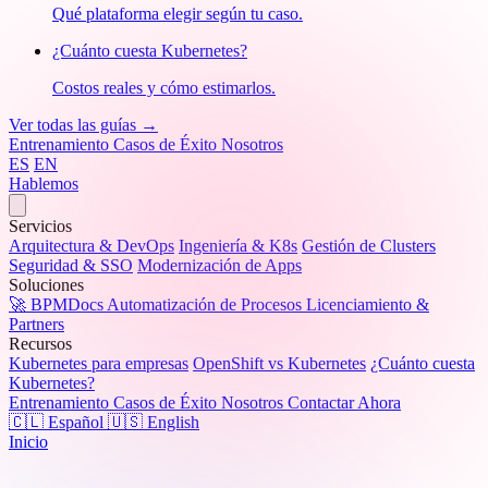
Qué plataforma elegir según tu caso.
¿Cuánto cuesta Kubernetes?
Costos reales y cómo estimarlos.
Ver todas las guías →
Entrenamiento
Casos de Éxito
Nosotros
ES
EN
Hablemos
Servicios
Arquitectura & DevOps
Ingeniería & K8s
Gestión de Clusters
Seguridad & SSO
Modernización de Apps
Soluciones
🚀 BPMDocs
Automatización de Procesos
Licenciamiento &
Partners
Recursos
Kubernetes para empresas
OpenShift vs Kubernetes
¿Cuánto cuesta
Kubernetes?
Entrenamiento
Casos de Éxito
Nosotros
Contactar Ahora
🇨🇱 Español
🇺🇸 English
Inicio