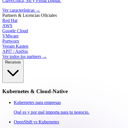
ClaveÚnica, SII y Firma Digital.
Ver características
→
Partners & Licencias
Oficiales
Red Hat
AWS
Google Cloud
VMware
Portworx
Veeam Kasten
API7 / ApiSix
Ver todos los partners →
Recursos
Kubernetes & Cloud-Native
Kubernetes para empresas
Qué es y por qué importa para tu negocio.
OpenShift vs Kubernetes