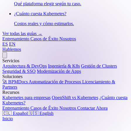
Qué plataforma elegir según tu caso.
¿Cuánto cuesta Kubernetes?
Costos reales y cómo estimarlos.
Ver todas las guías →
Entrenamiento
Casos de Éxito
Nosotros
ES
EN
Hablemos
Servicios
Arquitectura & DevOps
Ingeniería & K8s
Gestión de Clusters
Seguridad & SSO
Modernización de Apps
Soluciones
🚀 BPMDocs
Automatización de Procesos
Licenciamiento &
Partners
Recursos
Kubernetes para empresas
OpenShift vs Kubernetes
¿Cuánto cuesta
Kubernetes?
Entrenamiento
Casos de Éxito
Nosotros
Contactar Ahora
🇨🇱 Español
🇺🇸 English
Inicio