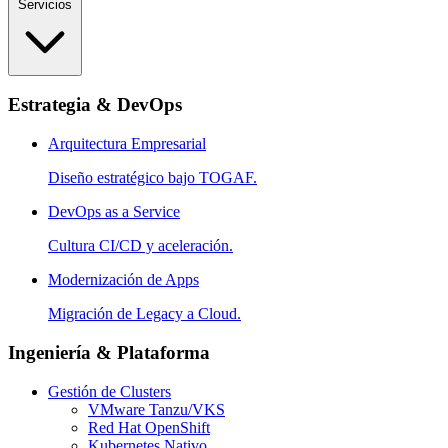
Servicios
Estrategia & DevOps
Arquitectura Empresarial
Diseño estratégico bajo TOGAF.
DevOps as a Service
Cultura CI/CD y aceleración.
Modernización de Apps
Migración de Legacy a Cloud.
Ingeniería & Plataforma
Gestión de Clusters
VMware Tanzu/VKS
Red Hat OpenShift
Kubernetes Nativo